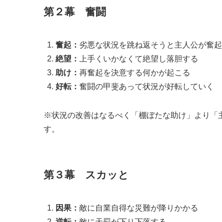
第２幕 奮闘
奮起：
劣悪な状況を跳ね返そうと主人公が奮起
絶望：
上手くいかなくて絶望し落胆する
助け：
再奮起を決意する何かが起こる
好転：
奮闘の甲斐あって状況が好転していく
※状況の改善はなるべく「棚ぼたな助け」より「
す。
第３幕 スカッと
因果：
敵に自業自得な災難が降りかかる
逆転：
敵に天罰が下り下落する