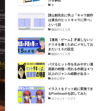
方を解説
本
諌山創先生に学ぶ「キャラ創作
は過去のヒットキャラに学べ」
という説
物語のつくり方
【漫画・ゲーム】矛盾しないシ
ナリオを書くためにメモしてお
きたい１５の設定
物語のつくり方
バズるヒット作を生みやすい漫
画家の特徴～売れる作家は４つ
以上のジャンル経験がある～
創作心理学
イラストをドット絵に変換でき
るPixelmashを試してみた
ガジェット・ソフト