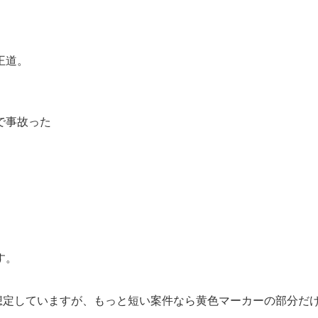
王道。
で事故った
す。
）を想定していますが、もっと短い案件なら黄色マーカーの部分だ